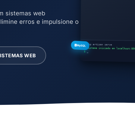
om sistemas web
limine erros e impulsione o
$
php artisan serve
MySQL
✓ Sistema iniciado em localhost:80
$
_
SISTEMAS WEB