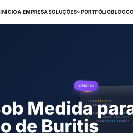
INÍCIO
A EMPRESA
SOLUÇÕES
PORTFÓLIO
BLOG
C
REST API
{
Sistema
class
1
ob Medida par
;
$db
private
2
3
(
process
public function
4
// Lógica exclusiva
5
o de Buritis
();
run
->
$this
return
6
}
7
}
8