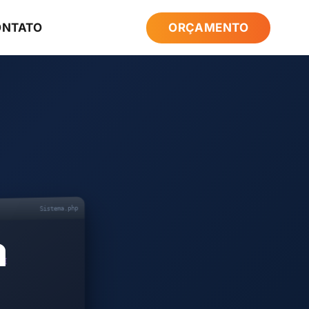
ONTATO
ORÇAMENTO
Sistema.php
a
{
)