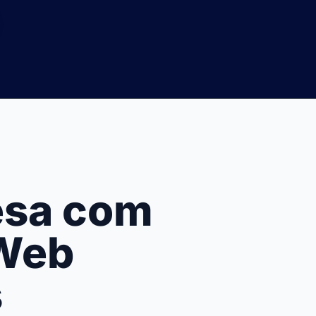
esa com
 Web
s