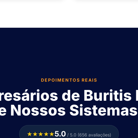
DEPOIMENTOS REAIS
esários de Buritis
e Nossos Sistema
5.0
★★★★★
/ 5.0 (656 avaliações)