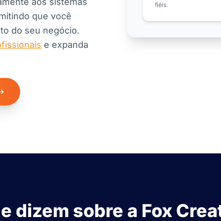
itamente aos sistemas
fiéis.
rmitindo que você
to do seu negócio.
ofissionais
e expanda
e dizem sobre a Fox Crea