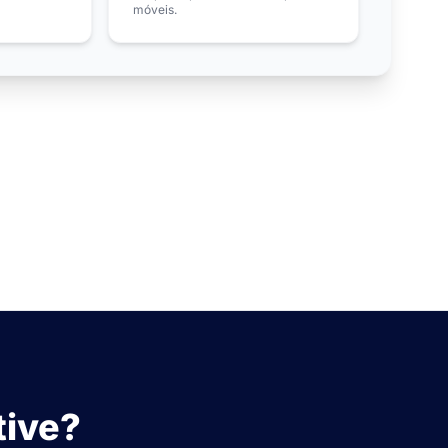
móveis.
tive?