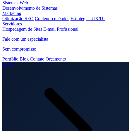
Sistemas Web
Desenvolvimento de Sistemas
Marketing
Otimização SEO
Conteúdo e Dados
Estratégias UX/UI
Servidores
Hospedagem de Sites
E-mail Profissional
Fale com um especialista
Sem compromisso
Portfólio
Blog
Contato
Orçamento
Início