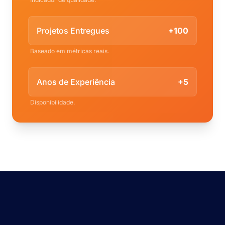
Projetos Entregues
+100
Baseado em métricas reais.
Anos de Experiência
+5
Disponibilidade.