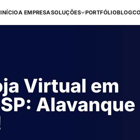
INÍCIO
A EMPRESA
SOLUÇÕES
PORTFÓLIO
BLOG
C
ja Virtual em
- SP: Alavanque
!