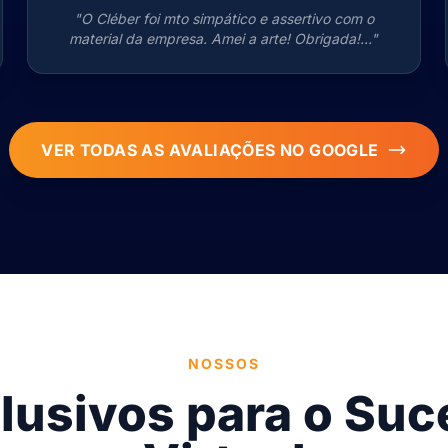
"O Cléber foi mto simpático e assertivo com o
material da empresa. Amei a arte! Obrigada!..."
VER TODAS AS AVALIAÇÕES NO GOOGLE
NOSSOS
clusivos para o Suc