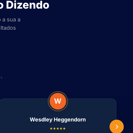
o Dizendo
 a sua a
ultados
.
W
Wesdley Heggendorn
★★★★★