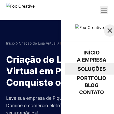
Início
Criação de Loja Virtual
Piquete
INÍCIO
Criação de Loja
A EMPRESA
Virtual em Piquete:
SOLUÇÕES
PORTFÓLIO
Conquiste o Brasil!
BLOG
CONTATO
Leve sua empresa de Piquete para o mundo.
Domine o comércio eletrônico e impulsione
ORÇAMENTO
seus negócios!