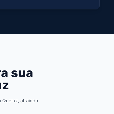
a sua
uz
m Queluz, atraindo