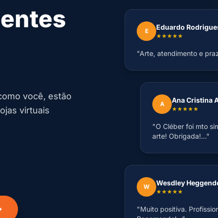
ientes
Eduardo Rodrigue
E
★★★★★
"Arte, atendimento e pra
 como você, estão
Ana Cristina 
A
jas virtuais
★★★★★
"O Cléber foi mto si
arte! Obrigada!..."
Wesdley Heggend
W
★★★★★
"Muito positiva. Profissi