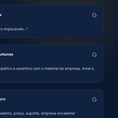
s
zo impecáveis..."
Antunes
mpático e assertivo com o material da empresa. Amei a
orn
onalismo, preço, suporte, empresa excelente!