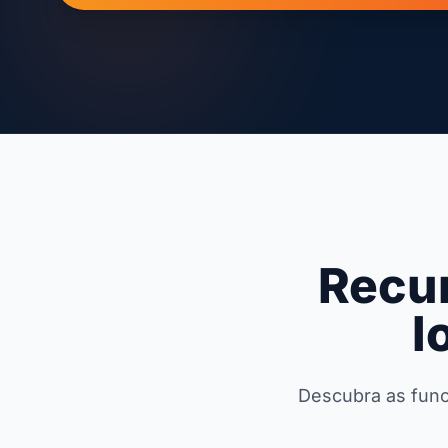
Recu
l
Descubra as funci