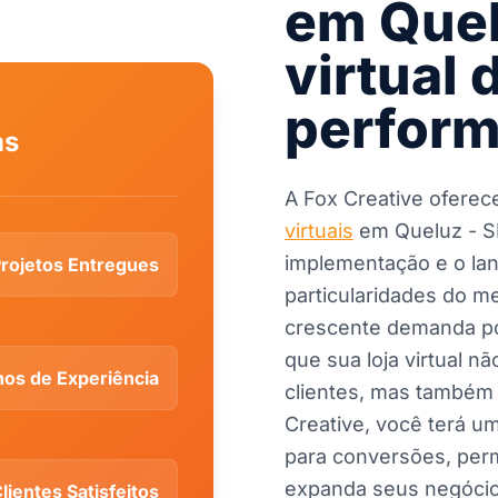
em Quel
virtual 
perfor
as
A Fox Creative oferec
virtuais
em Queluz - SP
implementação e o la
rojetos Entregues
particularidades do me
crescente demanda por
que sua loja virtual 
os de Experiência
clientes, mas também
Creative, você terá uma
para conversões, per
expanda seus negócio
lientes Satisfeitos