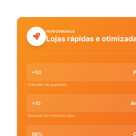
PERFORMANCE
Lojas rápidas e otimizad
+50
P
Indicador de qualidade.
+10
An
Baseado em métricas reais.
98%
C