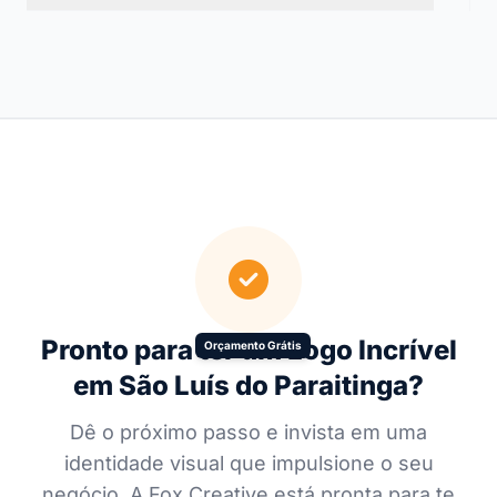
Pronto para ter um Logo Incrível
Orçamento Grátis
em São Luís do Paraitinga?
Dê o próximo passo e invista em uma
identidade visual que impulsione o seu
negócio. A Fox Creative está pronta para te