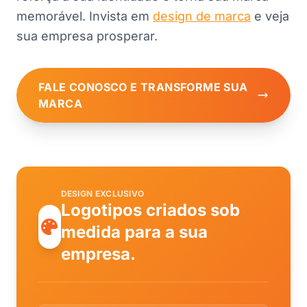
memorável. Invista em
design de marca
e veja
sua empresa prosperar.
FALE CONOSCO E TRANSFORME SUA
MARCA
DESIGN EXCLUSIVO
Logotipos criados sob
medida para a sua
empresa.