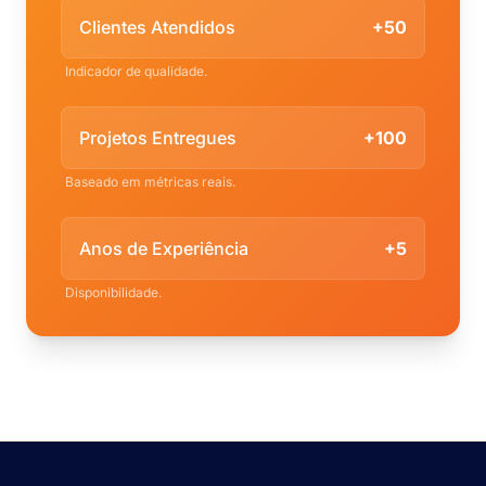
Clientes Atendidos
+50
Indicador de qualidade.
Projetos Entregues
+100
Baseado em métricas reais.
Anos de Experiência
+5
Disponibilidade.