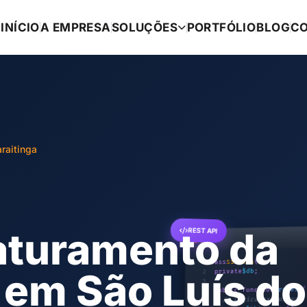
INÍCIO
A EMPRESA
SOLUÇÕES
PORTFÓLIO
BLOG
C
raitinga
aturamento da
REST API
{
Sistema
class
1
em São Luís do
;
$db
private
2
3
(
process
public function
4
// Lógica exclusiva
5