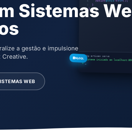
om Sistemas W
();
run
->
$this
return
6
}
7
}
8
os
ralize a gestão e impulsione
 Creative.
$
php artisan serve
MySQL
✓ Sistema iniciado em localhost:80
$
_
SISTEMAS WEB