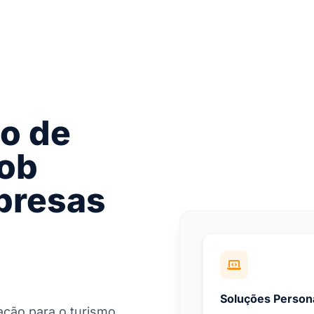
o de
ob
presas
Soluções Person
ação para o turismo