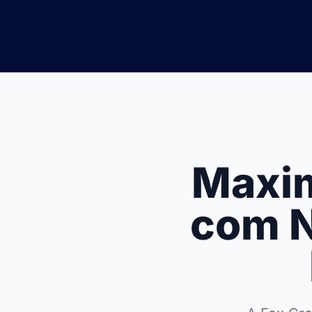
Maxim
com N