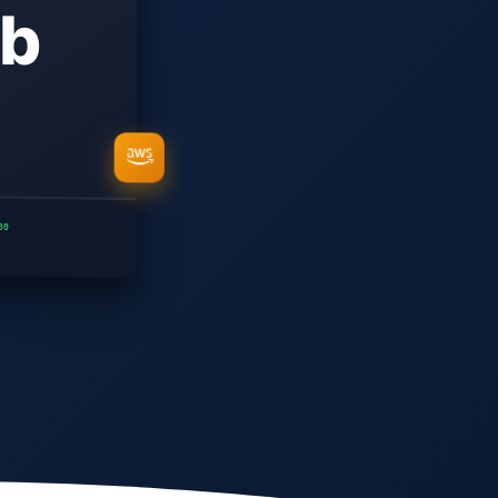
eb
00