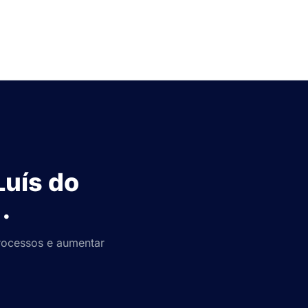
Luís do
.
rocessos e aumentar