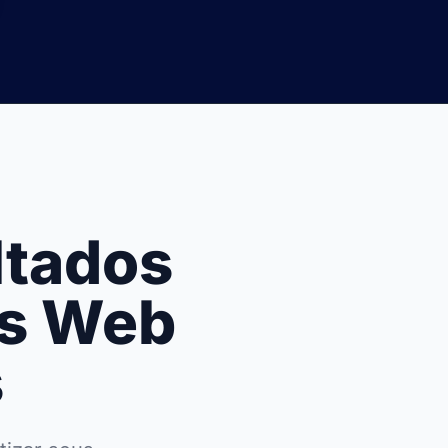
ltados
as Web
s