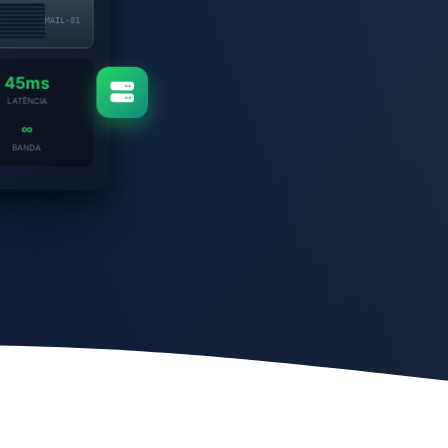
MAIL-01
45ms
LATÊNCIA
∞
BANDA