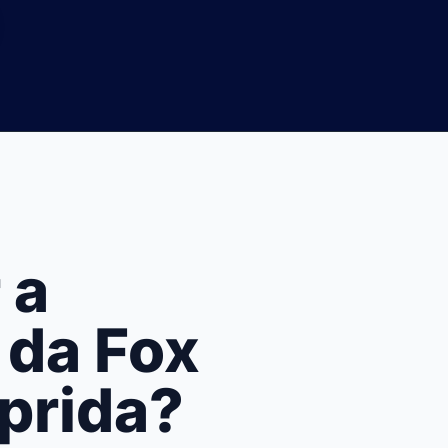
 a
 da Fox
prida?