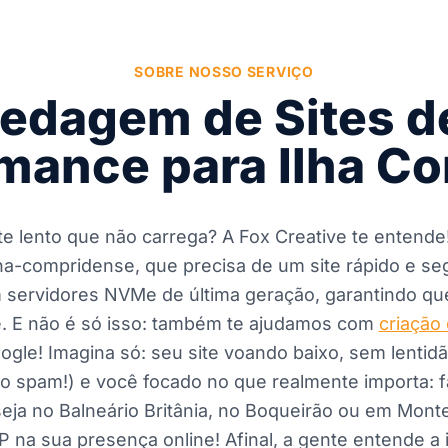
SOBRE NOSSO SERVIÇO
edagem de Sites de
mance para Ilha C
e lento que não carrega? A Fox Creative te entende
ilha-compridense, que precisa de um site rápido e
m servidores NVMe de última geração, garantindo qu
e. E não é só isso: também te ajudamos com
criação 
gle! Imagina só: seu site voando baixo, sem lentid
no spam!) e você focado no que realmente importa: 
seja no Balneário Britânia, no Boqueirão ou em Mont
P na sua presença online! Afinal, a gente entende a 