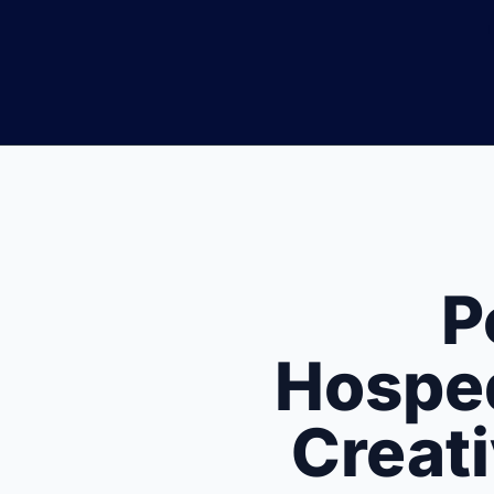
P
Hosped
Creat