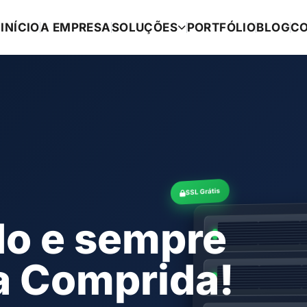
INÍCIO
A EMPRESA
SOLUÇÕES
PORTFÓLIO
BLOG
C
SSL Grátis
do e sempre
ha Comprida!