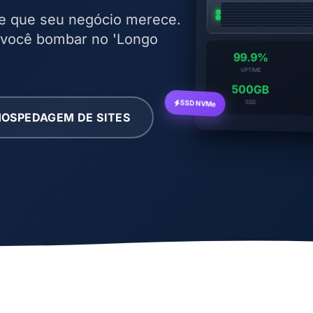
e que seu negócio merece.
 você bombar no 'Longo
99.9%
UPTIME
500GB
SSD NVMe
SSD
OSPEDAGEM DE SITES