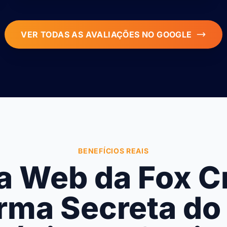
VER TODAS AS AVALIAÇÕES NO GOOGLE
BENEFÍCIOS REAIS
a Web da Fox Cr
rma Secreta do