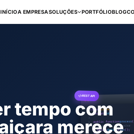
INÍCIO
A EMPRESA
SOLUÇÕES
PORTFÓLIO
BLOG
C
REST API
er tempo com
{
Sistema
class
1
;
$db
private
2
uaiçara merece
3
(
process
public function
4
// Lógica exclusiva
5
();
run
->
$this
return
6