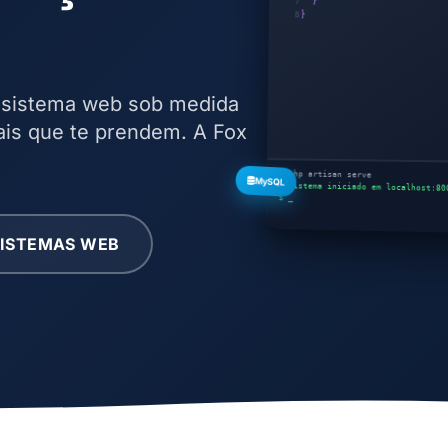
}
7
}
8
 sistema web sob medida
is que te prendem. A Fox
$
php artisan serve
MySQL
✓ Sistema iniciado em localhost:80
$
_
SISTEMAS WEB