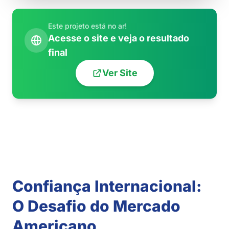
TOQUE NA IMAGEM PARA ROLAR
Este projeto está no ar!
Acesse o site e veja o resultado
final
Ver Site
Confiança Internacional:
O Desafio do Mercado
Americano