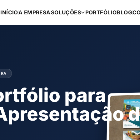
INÍCIO
A EMPRESA
SOLUÇÕES
PORTFÓLIO
BLOG
C
URA
rtfólio para
Apresentação 