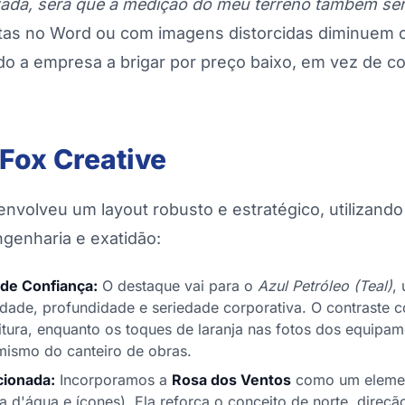
zada, será que a medição do meu terreno também se
tas no Word ou com imagens distorcidas diminuem o
do a empresa a brigar por preço baixo, em vez de co
Fox Creative
nvolveu um layout robusto e estratégico, utilizando
enharia e exatidão:
 de Confiança:
O destaque vai para o
Azul Petróleo (Teal)
,
lidade, profundidade e seriedade corporativa. O contraste 
eitura, enquanto os toques de laranja nas fotos dos equipa
mismo do canteiro de obras.
cionada:
Incorporamos a
Rosa dos Ventos
como um elemen
a d'água e ícones). Ela reforça o conceito de norte, direçã