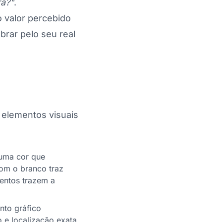
rá?"
.
 valor percebido
brar pelo seu real
 elementos visuais
 uma cor que
com o branco traz
mentos trazem a
to gráfico
o e localização exata,