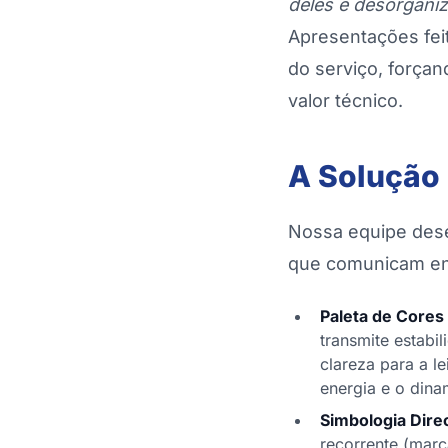
deles é desorgani
Apresentações fei
do serviço, forçan
valor técnico.
A Solução 
Nossa equipe dese
que comunicam eng
Paleta de Cores
transmite estabi
clareza para a l
energia e o dina
Simbologia Dire
recorrente (marc