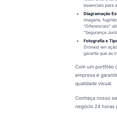
essenciais para 
Diagramação Est
imagens, fugindo
"Diferenciais" ut
"Segurança Juríd
Fotografia e Tip
Drones) em ação 
garante que as 
Com um portfólio d
empresa é garanti
qualidade visual.
Conheça nosso se
negócio 24 horas p