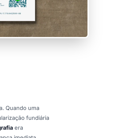
osa. Quando uma
arização fundiária
rafia
era
iança imediata,