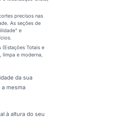
cortes precisos nas
ade. As seções de
ilidade" e
cios.
 (Estações Totais e
a, limpa e moderna,
ridade da sua
om a mesma
al à altura do seu