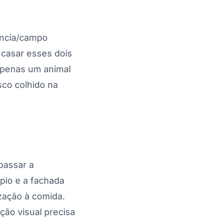
nência/campo
a casar esses dois
apenas um animal
sco colhido na
passar a
pio e a fachada
zação à comida.
ção visual precisa