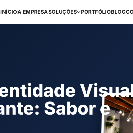
INÍCIO
A EMPRESA
SOLUÇÕES
PORTFÓLIO
BLOG
C
dentidade Visua
ante: Sabor e