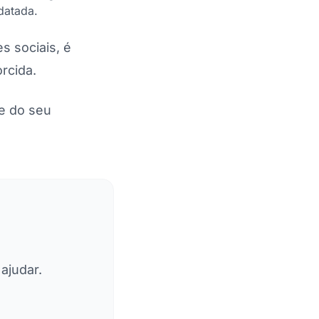
datada.
s sociais, é
rcida.
e do seu
ajudar.