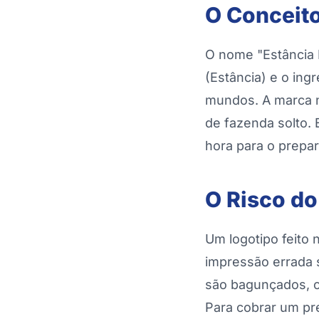
O Conceit
O nome "Estância L
(Estância) e o ing
mundos. A marca n
de fazenda solto. 
hora para o prepa
O Risco d
Um logotipo feito
impressão errada s
são bagunçados, o
Para cobrar um pre