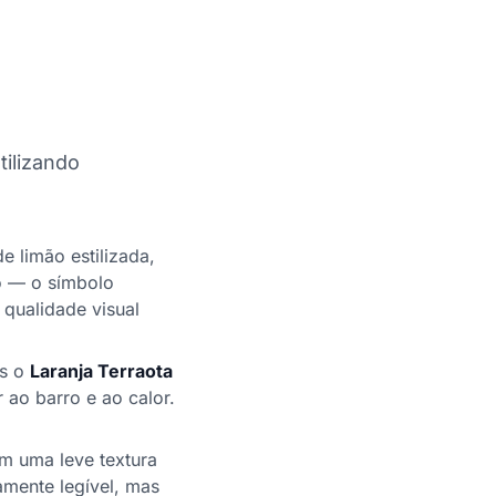
tilizando
e limão estilizada,
o — o símbolo
 qualidade visual
os o
Laranja Terraota
 ao barro e ao calor.
om uma leve textura
amente legível, mas