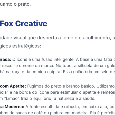
quanto o prato.
Fox Creative
dade visual que desperta a fome e o acolhimento, u
icos estratégicos:
grada:
O ícone é uma fusão inteligente. A base é uma fatia d
frescor e o nome da marca. No topo, a silhueta de um gal
hã na roça e da comida caipira. Essa união cria um selo de
 com Apetite:
Fugimos do preto e branco básico. Utilizam
ncia" e na borda do ícone para estimular o apetite e remeter
 "Limão" traz o equilíbrio, a natureza e a saúde.
ica Moderna:
A fonte escolhida é robusta, em caixa alta, c
bos de sacas de café ou pintura em madeira. Ela é perfeit