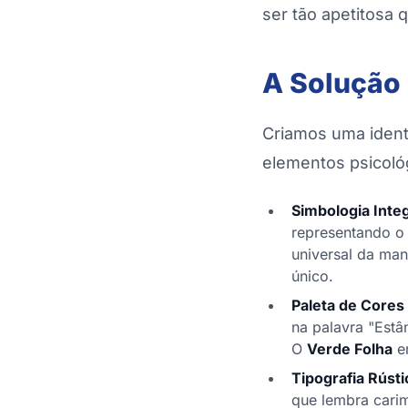
ser tão apetitosa 
A Solução 
Criamos uma identi
elementos psicológ
Simbologia Inte
representando o 
universal da man
único.
Paleta de Cores
na palavra "Estâ
O
Verde Folha
em
Tipografia Rúst
que lembra carim