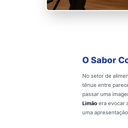
O Sabor C
No setor de alimen
tênue entre parece
passar uma imagem
Limão
era evocar a
uma apresentação f