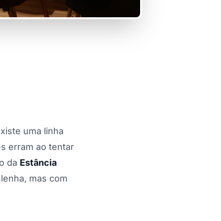
existe uma linha
es erram ao tentar
io da
Estância
a lenha, mas com