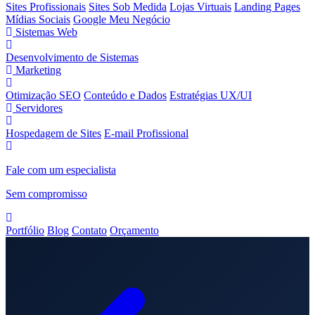
Sites Profissionais
Sites Sob Medida
Lojas Virtuais
Landing Pages
Mídias Sociais
Google Meu Negócio
Sistemas Web
Desenvolvimento de Sistemas
Marketing
Otimização SEO
Conteúdo e Dados
Estratégias UX/UI
Servidores
Hospedagem de Sites
E-mail Profissional
Fale com um especialista
Sem compromisso
Portfólio
Blog
Contato
Orçamento