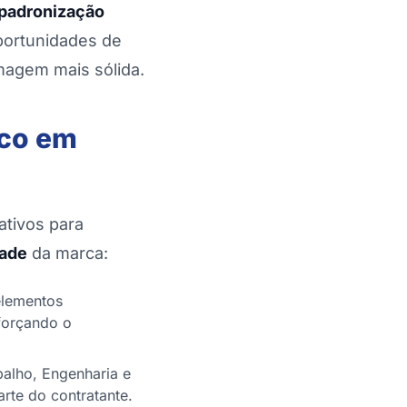
padronização
portunidades de
magem mais sólida.
oco em
ativos para
dade
da marca:
 elementos
eforçando o
alho, Engenharia e
arte do contratante.