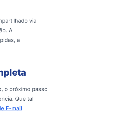
mpartilhado via
ão. A
pidas, a
mpleta
o, o próximo passo
ncia. Que tal
de E-mail