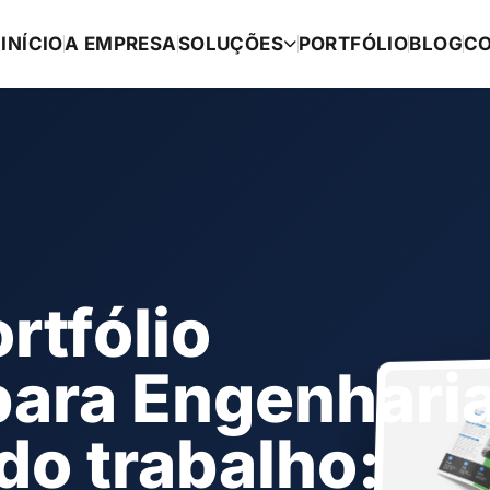
INÍCIO
A EMPRESA
SOLUÇÕES
PORTFÓLIO
BLOG
C
rtfólio
para Engenhari
do trabalho: