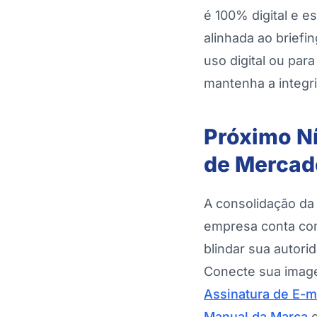
é 100% digital e e
alinhada ao briefi
uso digital ou par
mantenha a integri
Próximo Ní
de Mercad
A consolidação da
empresa conta co
blindar sua autori
Conecte sua image
Assinatura de E-m
Manual da Marca
c