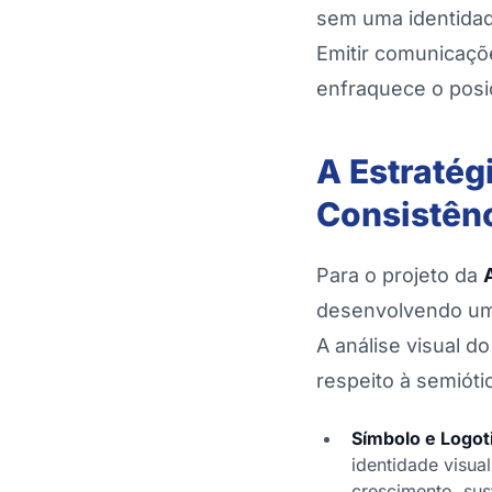
sem uma identidade
Emitir comunicaçõ
enfraquece o posi
A Estratég
Consistên
Para o projeto da
desenvolvendo uma
A análise visual d
respeito à semióti
Símbolo e Logot
identidade visua
crescimento, sus