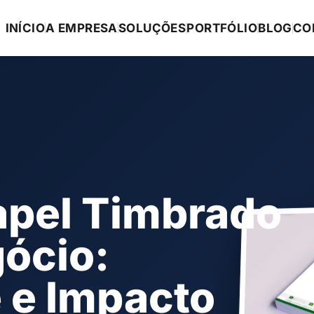
INÍCIO
A EMPRESA
SOLUÇÕES
PORTFÓLIO
BLOG
CO
apel Timbrado
ócio:
e e Impacto