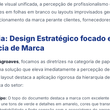
 visual unificada, a percepção de profissionalismo 
es em folhas em branco ou layouts improvisados ge
cionamento da marca perante clientes, fornecedores
ia: Design Estratégico focado
cia de Marca
Agroaves
, focamos as diretrizes na categoria de pape
 solução que eleva imediatamente a percepção de 
o layout destaca a aplicação rigorosa da hierarquia d
ca do setor:
ipo:
O topo do documento destaca a marca com excelente l
l une tons de verde e detalhes em amarelo, cores que trans
tentabilidade e forte conexão com o ecossistema do agron