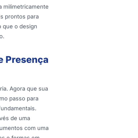
ca milimetricamente
is prontos para
do que o design
o.
 e Presença
ria. Agora que sua
imo passo para
 fundamentais.
avés de uma
ocumentos com uma
es e formas em