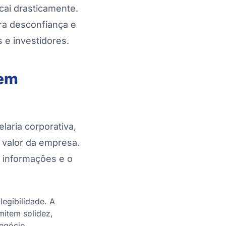
cai drasticamente.
ra desconfiança e
 e investidores.
 em
laria corporativa,
valor da empresa.
e informações e o
egibilidade. A
mitem solidez,
egócio.