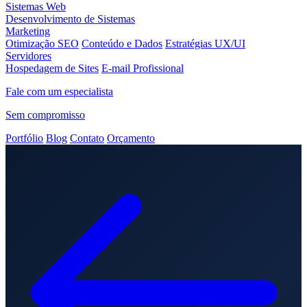
Sistemas Web
Desenvolvimento de Sistemas
Marketing
Otimização SEO
Conteúdo e Dados
Estratégias UX/UI
Servidores
Hospedagem de Sites
E-mail Profissional
Fale com um especialista
Sem compromisso
Portfólio
Blog
Contato
Orçamento