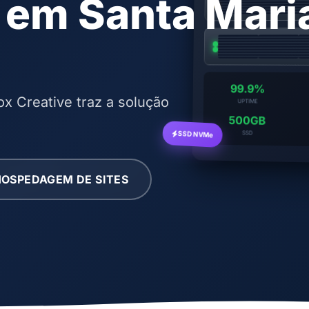
 em Santa Mari
99.9%
ox Creative traz a solução
UPTIME
500GB
SSD NVMe
SSD
OSPEDAGEM DE SITES