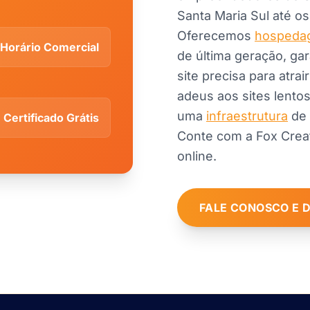
Santa Maria Sul até o
Oferecemos
hospedag
Horário Comercial
de última geração, gar
site precisa para atrai
adeus aos sites lento
uma
infraestrutura
de 
Certificado Grátis
Conte com a Fox Creati
online.
FALE CONOSCO E 