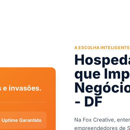
A ESCOLHA INTELIGENTE
Hospeda
que Imp
Negócio
 e invasões.
- DF
Na Fox Creative, ent
Uptime Garantido
empreendedores de Sa