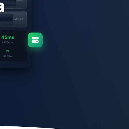
a
DB-01
MAIL-01
45ms
LATÊNCIA
∞
BANDA