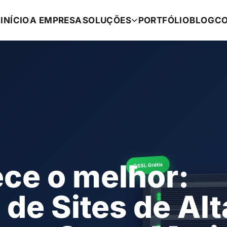
INÍCIO
A EMPRESA
SOLUÇÕES
PORTFÓLIO
BLOG
C
ece o melhor:
SSL Grátis
e Sites de Alt