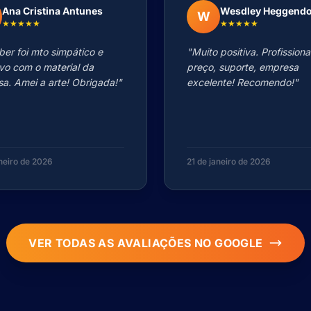
Ana Cristina Antunes
Wesdley Heggend
W
★★★★★
★★★★★
ber foi mto simpático e
"Muito positiva. Profissiona
ivo com o material da
preço, suporte, empresa
a. Amei a arte! Obrigada!"
excelente! Recomendo!"
aneiro de 2026
21 de janeiro de 2026
VER TODAS AS AVALIAÇÕES NO GOOGLE