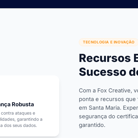
TECNOLOGIA E INOVAÇÃO
Recursos E
Sucesso do
Com a Fox Creative, v
ponta e recursos que 
nça Robusta
em Santa Maria. Expe
 contra ataques e
segurança do certific
lidades, garantindo a
garantido.
a dos seus dados.