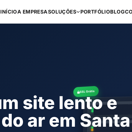
INÍCIO
A EMPRESA
SOLUÇÕES
PORTFÓLIO
BLOG
C
SSL Grátis
m site lento e
 do ar em Santa