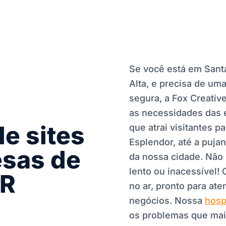
Se você está em Santa
Alta, e precisa de um
segura, a Fox Creativ
as necessidades das e
e sites
que atrai visitantes p
Esplendor, até a puja
esas de
da nossa cidade. Não 
lento ou inacessível!
PR
no ar, pronto para at
negócios. Nossa
hosp
os problemas que mai