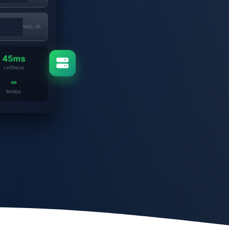
MAIL-01
45ms
LATÊNCIA
∞
BANDA