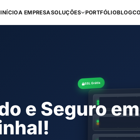
INÍCIO
A EMPRESA
SOLUÇÕES
PORTFÓLIO
BLOG
C
SSL Grátis
ido e Seguro em
inhal!