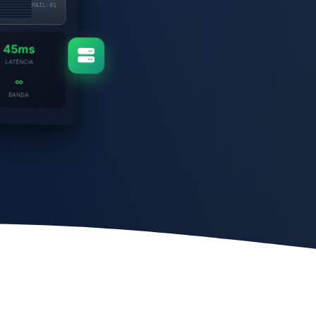
MAIL-01
45ms
LATÊNCIA
∞
BANDA