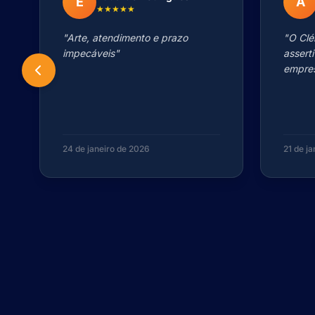
E
A
★★★★★
"Arte, atendimento e prazo
"O Clé
impecáveis"
assert
empres
24 de janeiro de 2026
21 de j