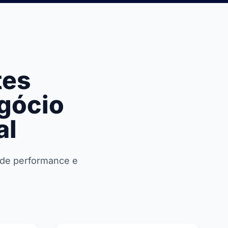
tes
gócio
al
a de performance e