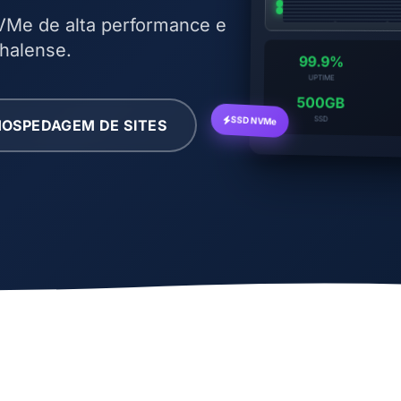
Me de alta performance e
halense.
99.9%
UPTIME
500GB
OSPEDAGEM DE SITES
SSD NVMe
SSD