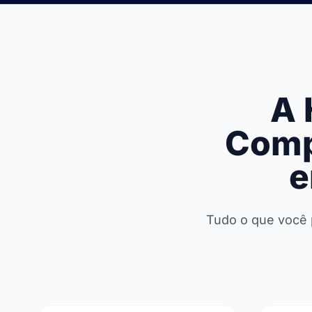
A 
Comp
e
Tudo o que você p