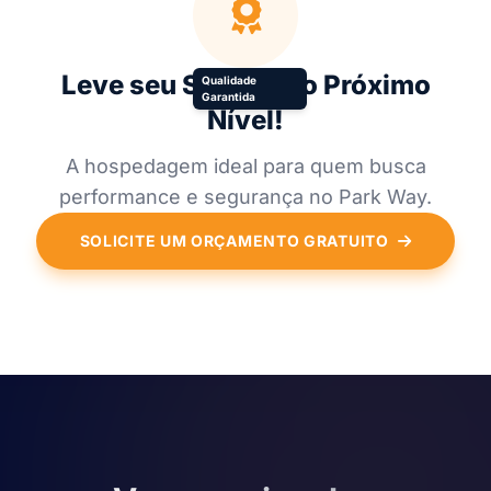
Leve seu Site para o Próximo
Qualidade
Garantida
Nível!
A hospedagem ideal para quem busca
performance e segurança no Park Way.
SOLICITE UM ORÇAMENTO GRATUITO