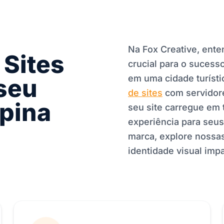
Na Fox Creative, ente
Sites
crucial para o sucess
em uma cidade turíst
seu
de sites
com servidore
apina
seu site carregue em
experiência para seus 
marca, explore nossa
identidade visual imp