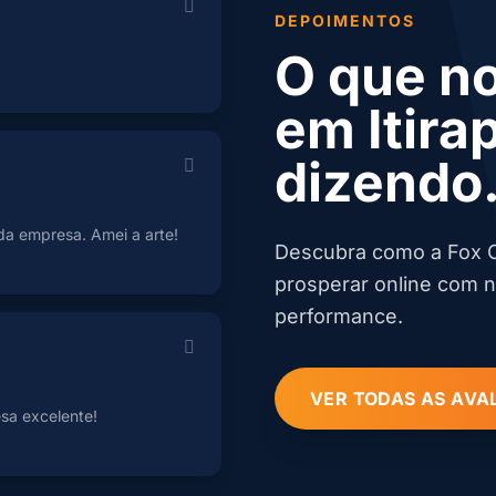
DEPOIMENTOS
O que no
em Itira
dizendo.
 da empresa. Amei a arte!
Descubra como a Fox C
prosperar online com 
performance.
VER TODAS AS AVA
esa excelente!