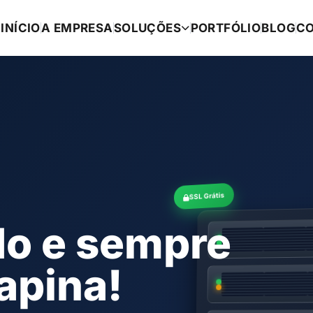
INÍCIO
A EMPRESA
SOLUÇÕES
PORTFÓLIO
BLOG
C
SSL Grátis
do e sempre
rapina!