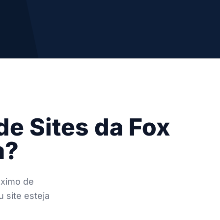
e Sites da Fox
a?
áximo de
 site esteja