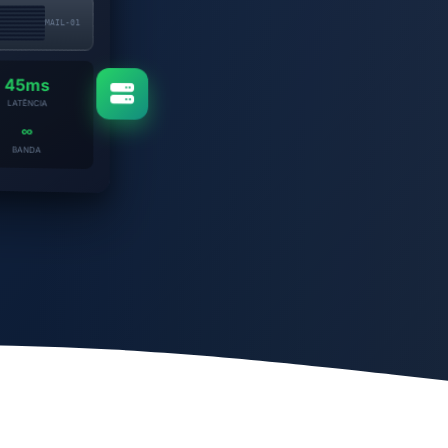
MAIL-01
45ms
LATÊNCIA
∞
BANDA