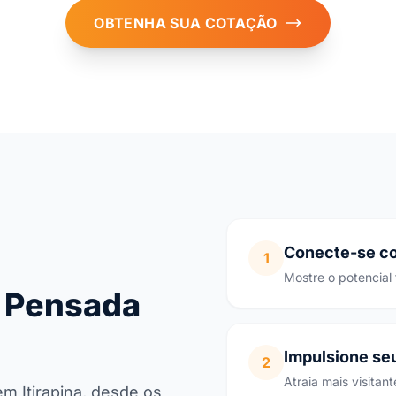
OBTENHA SUA COTAÇÃO
Conecte-se co
1
Mostre o potencial t
 Pensada
Impulsione se
2
Atraia mais visitan
 Itirapina, desde os