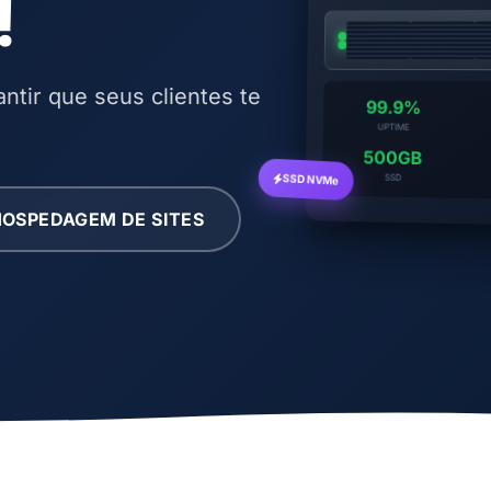
!
ntir que seus clientes te
99.9%
UPTIME
500GB
SSD NVMe
SSD
OSPEDAGEM DE SITES