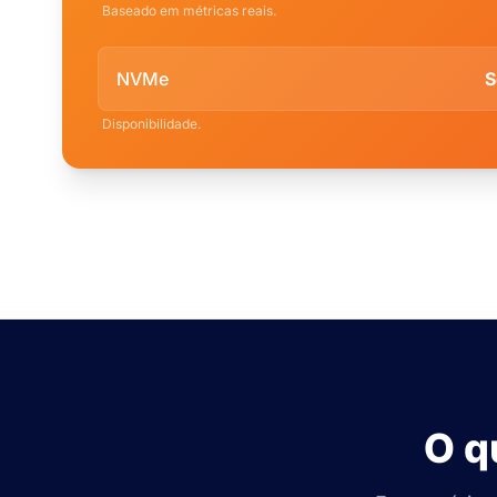
Baseado em métricas reais.
NVMe
S
Disponibilidade.
O q