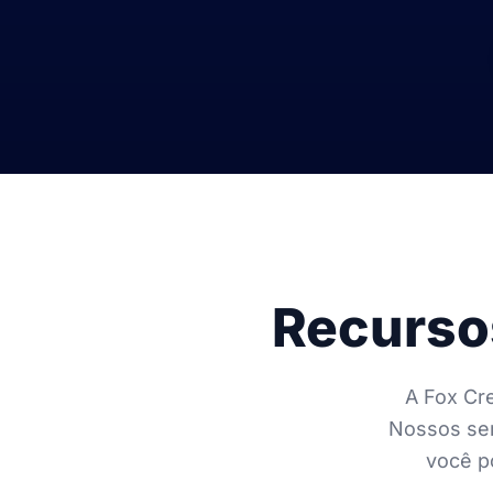
Recursos
A Fox Cre
Nossos ser
você p