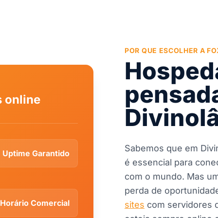
POR QUE ESCOLHER A FO
Hospeda
pensada
 online
Divinol
Sabemos que em Divinol
Uptime Garantido
é essencial para cone
com o mundo. Mas um s
perda de oportunidade
Horário Comercial
sites
com servidores d