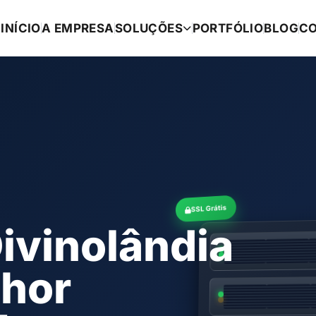
INÍCIO
A EMPRESA
SOLUÇÕES
PORTFÓLIO
BLOG
C
SSL Grátis
ivinolândia
lhor