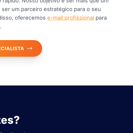
e rápido. Nosso objetivo é ser mais que um
ser um parceiro estratégico para o seu
 disso, oferecemos
e-mail profissional
para
.
ECIALISTA
tes?