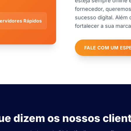
esteja sempre online 
fornecedor, queremos 
sucesso digital. Além
ervidores Rápidos
fortalecer a sua marca
FALE COM UM ESP
ue dizem os nossos clien