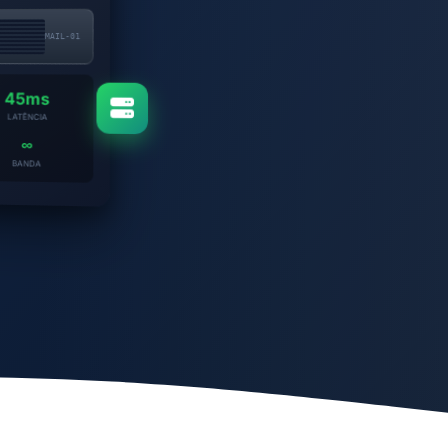
MAIL-01
45ms
LATÊNCIA
∞
BANDA