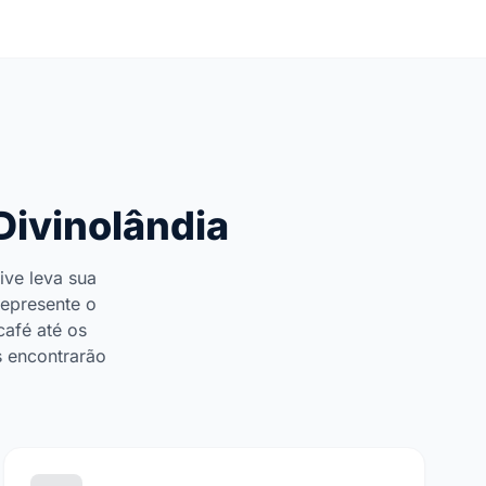
Divinolândia
ive leva sua
represente o
café até os
s encontrarão