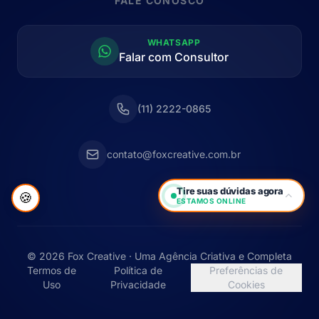
FALE CONOSCO
WHATSAPP
Falar com Consultor
(11) 2222-0865
contato@foxcreative.com.br
Tire suas dúvidas agora
🍪
ESTAMOS ONLINE
© 2026 Fox Creative · Uma Agência Criativa e Completa
Termos de
Política de
Preferências de
Uso
Privacidade
Cookies