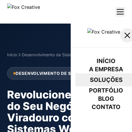
Início
Desenvolvimento de Sistemas Web
Viradouro
INÍCIO
A EMPRESA
DESENVOLVIMENTO DE SISTEMAS WEB
SOLUÇÕES
PORTFÓLIO
Revolucione a Gestão
BLOG
do Seu Negócio em
CONTATO
Viradouro com
ORÇAMENTO
Sistemas Web