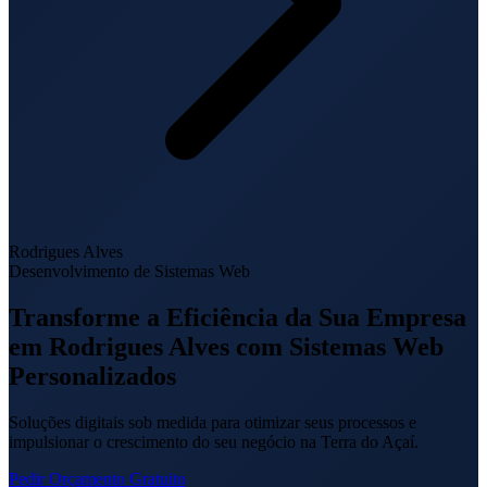
Rodrigues Alves
Desenvolvimento de Sistemas Web
Transforme a Eficiência da Sua Empresa
em Rodrigues Alves com Sistemas Web
Personalizados
Soluções digitais sob medida para otimizar seus processos e
impulsionar o crescimento do seu negócio na Terra do Açaí.
Pedir Orçamento Gratuito