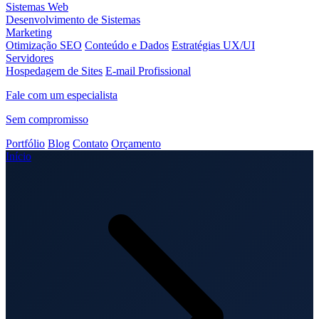
Sistemas Web
Desenvolvimento de Sistemas
Marketing
Otimização SEO
Conteúdo e Dados
Estratégias UX/UI
Servidores
Hospedagem de Sites
E-mail Profissional
Fale com um especialista
Sem compromisso
Portfólio
Blog
Contato
Orçamento
Início