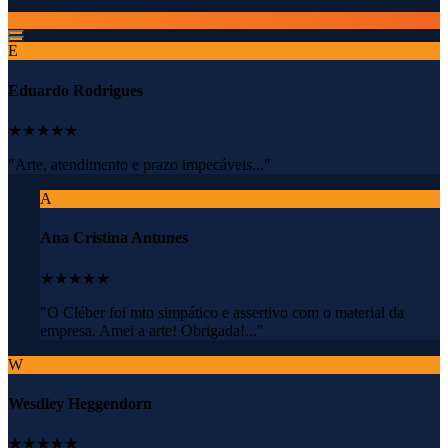
E
Eduardo Rodrigues
★★★★★
"Arte, atendimento e prazo impecáveis..."
A
Ana Cristina Antunes
★★★★★
"O Cléber foi mto simpático e assertivo com o material da
empresa. Amei a arte! Obrigada!..."
W
Wesdley Heggendorn
★★★★★