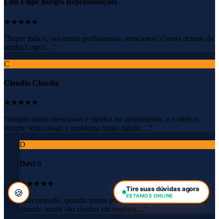
Luis Filipe Borges Representações
★★★★★
"Super indico, sao muito profissionais, atenciosos! Gostei demais da
minha Logo!!..."
C
Claudia Claudia
★★★★★
"sempre muito atenciosos e rápidos no atendimento, e o melhor,
sempre solucionam o problema muito rápido...."
D
Davi S
★★★★★
Tire suas dúvidas agora
🍪
ESTAMOS ONLINE
"Recomendo, quando temos problemas que é muito raro mas
quando temos são rápidos em resolver...."