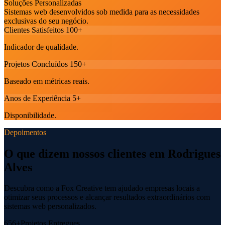
Soluções Personalizadas
Sistemas web desenvolvidos sob medida para as necessidades
exclusivas do seu negócio.
Clientes Satisfeitos
100+
Indicador de qualidade.
Projetos Concluídos
150+
Baseado em métricas reais.
Anos de Experiência
5+
Disponibilidade.
Depoimentos
O que dizem nossos clientes em Rodrigues
Alves
Descubra como a Fox Creative tem ajudado empresas locais a
otimizar seus processos e alcançar resultados extraordinários com
sistemas web personalizados.
656+
Projetos Entregues