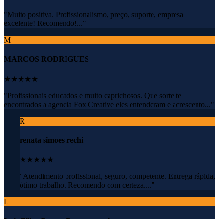
"Muito positiva. Profissionalismo, preço, suporte, empresa
excelente! Recomendo!..."
M
MARCOS RODRIGUES
★★★★★
"Profissionais educados e muito caprichosos. Que sorte te
encontrados a agencia Fox Creative eles entenderam e acrescento..."
R
renata simoes rechi
★★★★★
"Atendimento profissional, seguro, competente. Entrega rápida,
ótimo trabalho. Recomendo com certeza...."
L