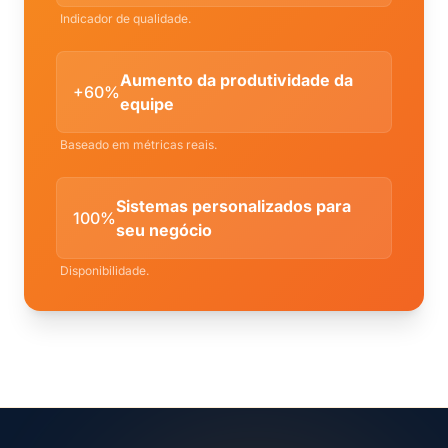
Indicador de qualidade.
Aumento da produtividade da
+60%
equipe
Baseado em métricas reais.
Sistemas personalizados para
100%
seu negócio
Disponibilidade.