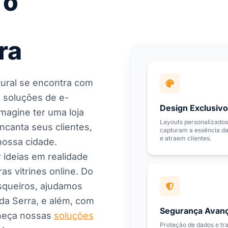
 o
o
ra
tural se encontra com
 soluções de e-
Design Exclusivo
agine ter uma loja
Layouts personalizados
canta seus clientes,
capturam a essência d
e atraem clientes.
nossa cidade.
 ideias em realidade
ras vitrines online. Do
squeiros, ajudamos
da Serra, e além, com
Segurança Avan
nheça nossas
soluções
Proteção de dados e tr