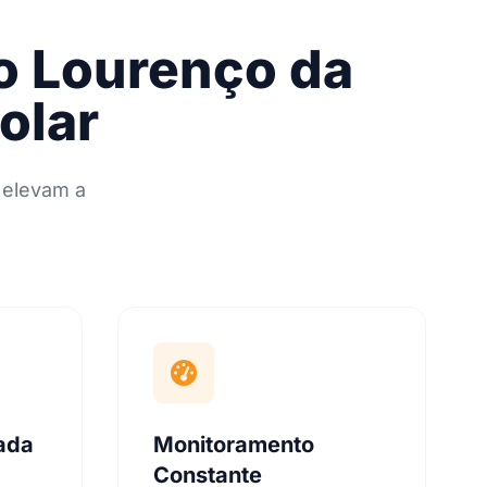
ão Lourenço da
olar
 elevam a
tada
Monitoramento
Constante