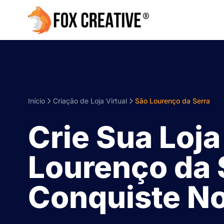
Início
Criação de Loja Virtual
São Lourenço da Serra
Crie Sua Loja
Lourenço da 
Conquiste No