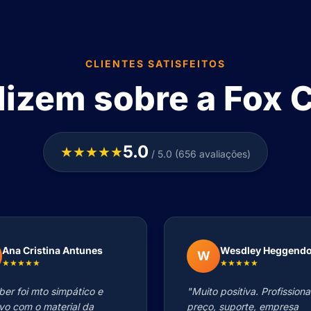
CLIENTES SATISFEITOS
dizem sobre a Fox C
5.0
★★★★★
/ 5.0 (656 avaliações)
Ana Cristina Antunes
Wesdley Heggend
W
★★★★★
★★★★★
ber foi mto simpático e
"Muito positiva. Profissiona
ivo com o material da
preço, suporte, empresa