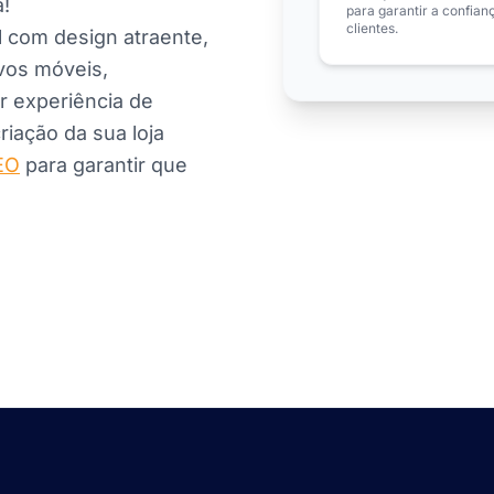
a!
para garantir a confian
clientes.
al com design atraente,
ivos móveis,
r experiência de
iação da sua loja
EO
para garantir que