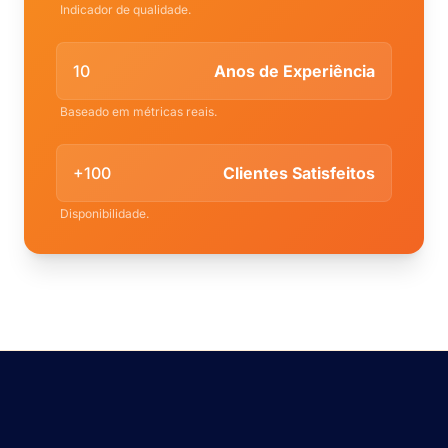
Indicador de qualidade.
10
Anos de Experiência
Baseado em métricas reais.
+100
Clientes Satisfeitos
Disponibilidade.