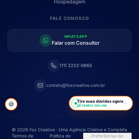
Hospedagem
FALE CONOSCO
WHATSAPP
Falar com Consultor
(11) 2222-0865
contato@foxcreative.com.br
Tire suas dúvidas agora
🍪
ESTAMOS ONLINE
© 2026 Fox Creative · Uma Agência Criativa e Completa
Termos de
Política de
Preferências de