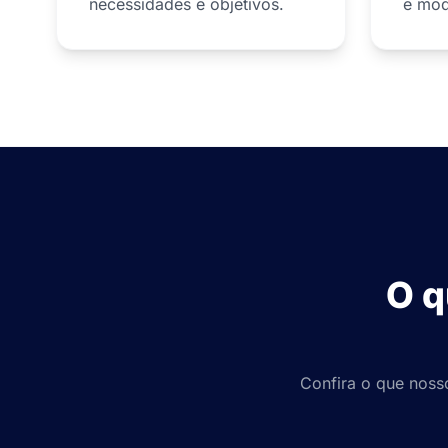
necessidades e objetivos.
e mod
O q
Confira o que noss