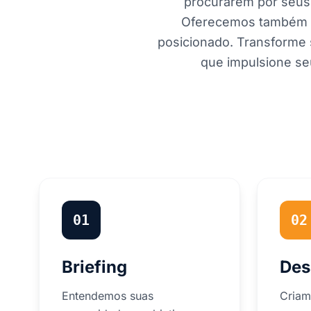
procurarem por seus 
Oferecemos também
posicionado. Transforme 
que impulsione se
01
02
Briefing
Des
Entendemos suas
Criam