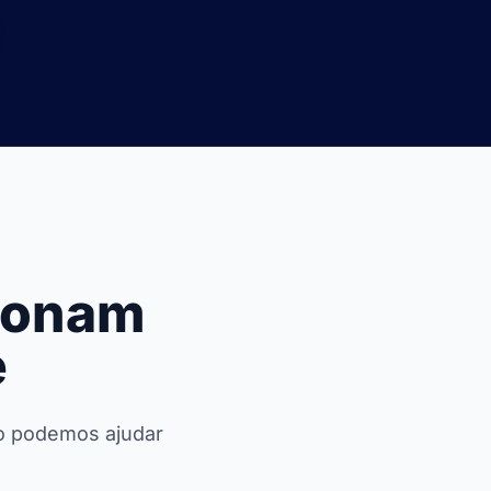
sionam
e
mo podemos ajudar