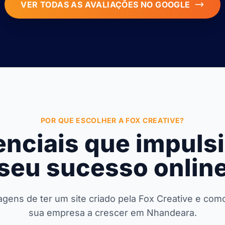
VER TODAS AS AVALIAÇÕES NO GOOGLE
POR QUE ESCOLHER A FOX CREATIVE?
enciais que impul
seu sucesso onlin
gens de ter um site criado pela Fox Creative e co
sua empresa a crescer em Nhandeara.