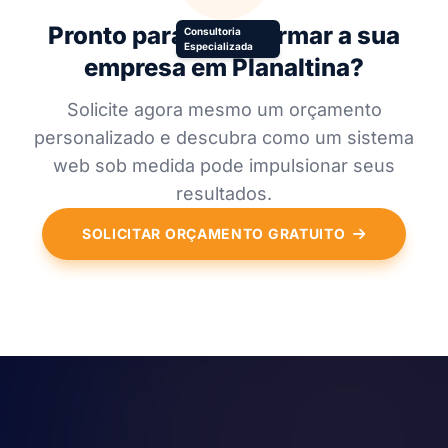
Pronto para transformar a sua
Consultoria
Especializada
empresa em Planaltina?
Solicite agora mesmo um orçamento
personalizado e descubra como um sistema
web sob medida pode impulsionar seus
resultados.
SOLICITAR ORÇAMENTO GRATUITO