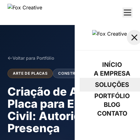
Voltar para Portfólio
INÍCIO
A EMPRESA
ARTE DE PLACAS
CONSTRUÇÃO CIVIL
SOLUÇÕES
Criação de Arte de
PORTFÓLIO
Placa para Engenharia
BLOG
Civil: Autoridade e
CONTATO
Presença
ORÇAMENTO