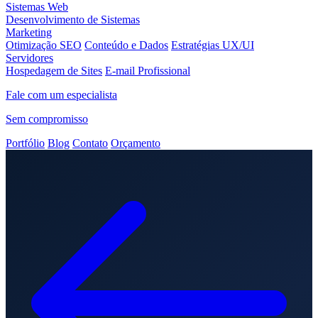
Sistemas Web
Desenvolvimento de Sistemas
Marketing
Otimização SEO
Conteúdo e Dados
Estratégias UX/UI
Servidores
Hospedagem de Sites
E-mail Profissional
Fale com um especialista
Sem compromisso
Portfólio
Blog
Contato
Orçamento