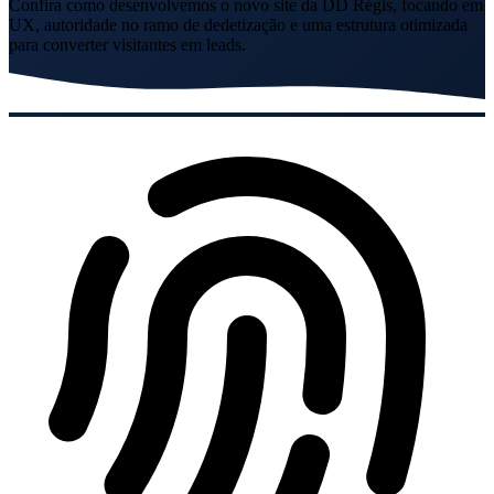
Confira como desenvolvemos o novo site da DD Régis, focando em
UX, autoridade no ramo de dedetização e uma estrutura otimizada
para converter visitantes em leads.